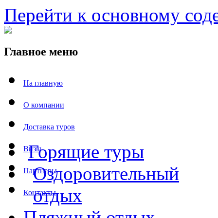
Перейти к основному со
Главное меню
На главную
О компании
Доставка туров
Горящие туры
Визы
Оздоровительный
Партнеры
отдых
Контакты
Пляжный отдых