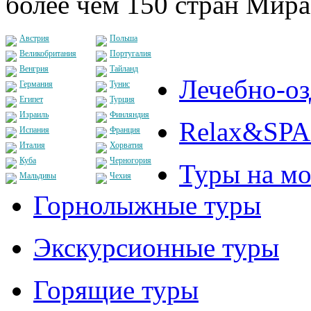
более чем 150 стран Мира
Австрия
Польша
Великобритания
Португалия
Венгрия
Тайланд
Лечебно-о
Германия
Тунис
Египет
Турция
Израиль
Финляндия
Relax&SPA
Испания
Франция
Италия
Хорватия
Куба
Черногория
Туры на мо
Мальдивы
Чехия
Горнолыжные туры
Экскурсионные туры
Горящие туры